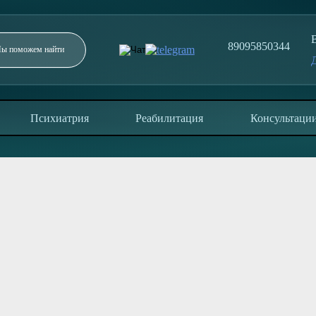
89095850344
Заполните форму и мы перезвоним в течение 5
минут
Психиатрия
Реабилитация
Консультаци
ОТПРАВИТЬ
Отправляя заявку, вы соглашаетесь с политикой
конфиденциальности