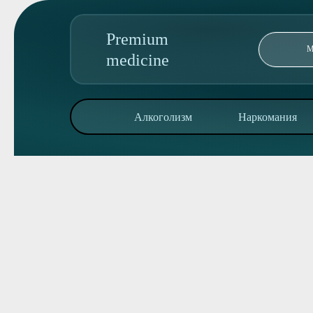
Premium
medicine
89095850344
Алкоголизм
Наркомания
Адрес колл-центра:
ул Машиностроителей 56 С2,
Алкоголизм
Наркомания
Реабилитация
Консультация
О клинике
Контакты