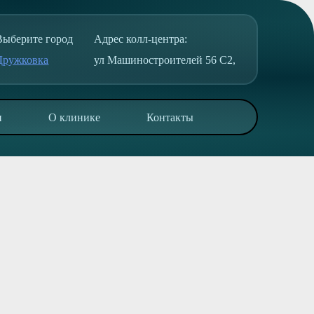
Выберите город
Адрес колл-центра:
Дружковка
ул Машиностроителей 56 С2,
и
О клинике
Контакты