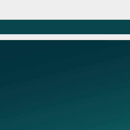
Услуги
Консультации
вывод из запоя
Консультации терапевта
лечение алкоголизма
Консультация токсиколога
ей 56
кодирование от
Консультация