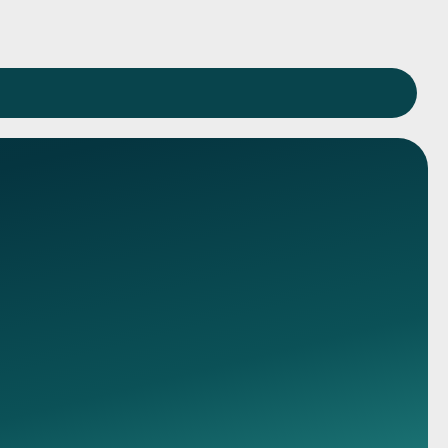
Вызвать нарколога
Консультация
Карта сайта
География наркологической помощи
Политика обработки персональных данных
Согласие на обработку персональных данных
Пользовательское соглашение
Политика конфиденциальности
Согласие на обработку ПД с
помощью сервиса Яндекс Метрика