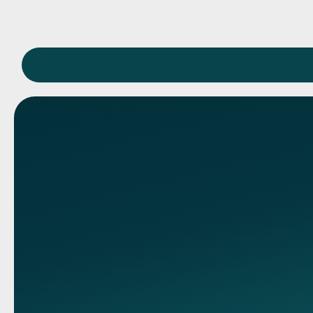
Связь с нами
Контакты
89095850344
89095850344
Адрес колл центра
ул Машиностроител