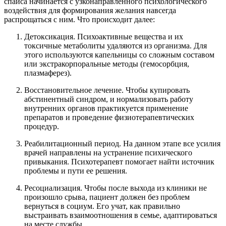
спайса начинается с узконаправленного психологического
воздействия для формирования желания навсегда
распрощаться с ним. Что происходит далее:
Детоксикация. Психоактивные вещества и их
токсичные метаболиты удаляются из организма. Для
этого используются капельницы со сложным составом
или экстракорпоральные методы (гемосорбция,
плазмаферез).
Восстановительное лечение. Чтобы купировать
абстинентный синдром, и нормализовать работу
внутренних органов практикуется применение
препаратов и проведение физиотерапевтических
процедур.
Реабилитационный период. На данном этапе все усилия
врачей направлены на устранение психического
привыкания. Психотерапевт помогает найти источник
проблемы и пути ее решения.
Ресоциализация. Чтобы после выхода из клиники не
произошло срыва, пациент должен без проблем
вернуться в социум. Его учат, как правильно
выстраивать взаимоотношения в семье, адаптироваться
на месте службы.