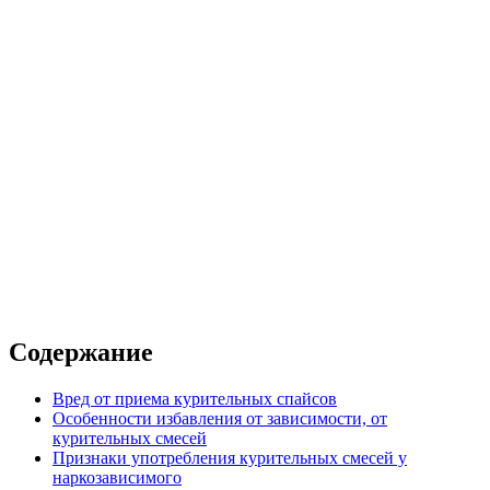
вышенной комфортности
 от наркозависимости
Налтрексон 1 год
Налтрексон 2 года
Содержание
Вред от приема курительных спайсов
Особенности избавления от зависимости, от
курительных смесей
Признаки употребления курительных смесей у
наркозависимого