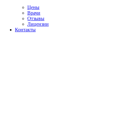
Цены
Врачи
Отзывы
Лицензии
Контакты
Telegram
ние от спайса