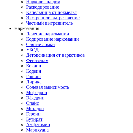
Нарколог на дом
Раскодирование
Капельница от похмелья
Экстренное вытрезвление
Частный вытрезвитель
Наркомания
Лечение наркомании
Кодирование наркомании
Снятие ломки
УБОД
Детоксикация от наркотиков
Феназепам
Кокаин
Кодеин
Гашиш
Лирика
Солевая зависимость
Мефедрон
Эфедрин
Спайс
Метадон
Героин
Бутират
Амфетамин
Марихуана