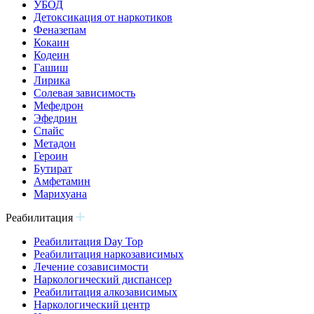
УБОД
Детоксикация от наркотиков
Феназепам
Кокаин
Кодеин
Гашиш
Лирика
Солевая зависимость
Мефедрон
Эфедрин
Спайс
Метадон
Героин
Бутират
Амфетамин
Марихуана
Реабилитация
Реабилитация Day Top
Реабилитация наркозависимых
Лечение созависимости
Наркологический диспансер
Реабилитация алкозависимых
Наркологический центр