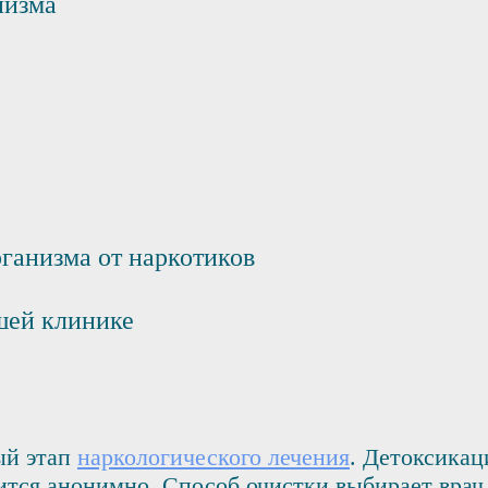
низма
ганизма от наркотиков
шей клинике
ый этап
наркологического лечения
. Детоксикац
ится анонимно. Способ очистки выбирает врач