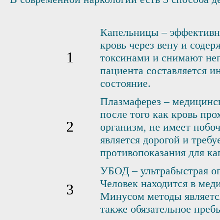
Капельницы – эффективны
кровь через вену и соде
токсинами и снимают неп
пациента составляется и
состояние.
Плазмаферез – медицинск
после того как кровь пр
организм, не имеет побо
является дорогой и треб
противопоказания для ка
УБОД – ультрабыстрая о
Человек находится в мед
Минусом методы является
также обязательное преб