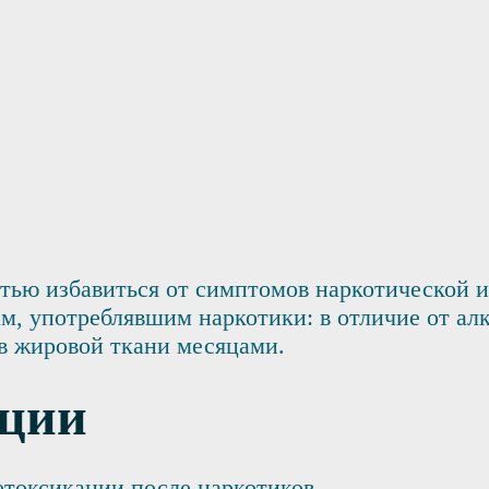
тью избавиться от симптомов наркотической 
ам, употреблявшим наркотики: в отличие от ал
 в жировой ткани месяцами.
ации
етоксикации после наркотиков.