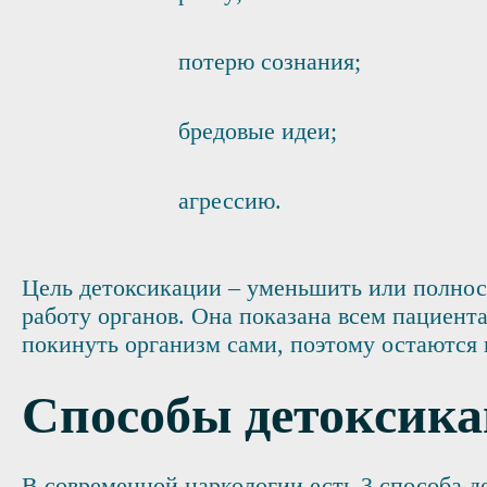
потерю сознания;
бредовые идеи;
агрессию.
Цель детоксикации – уменьшить или полнос
работу органов. Она показана всем пациент
покинуть организм сами, поэтому остаются
Способы детоксик
В современной наркологии есть 3 способа д