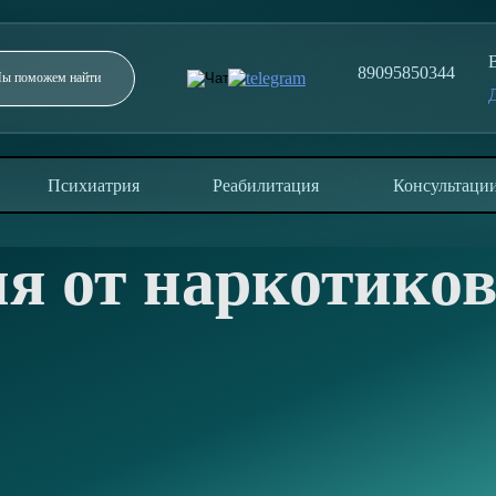
89095850344
Заполните форму и мы перезвоним в течение 5
минут
Психиатрия
Реабилитация
Консультаци
я от наркотико
ОТПРАВИТЬ
е
Отправляя заявку, вы соглашаетесь с политикой
конфиденциальности