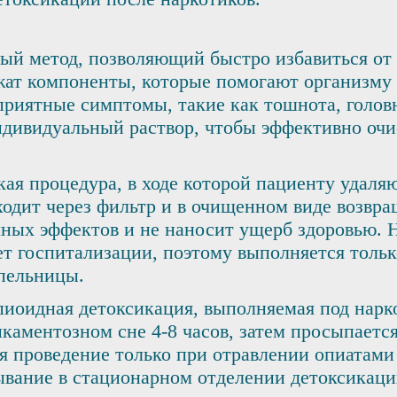
й метод, позволяющий быстро избавиться от 
ржат компоненты, которые помогают организму 
риятные симптомы, такие как тошнота, головн
ндивидуальный раствор, чтобы эффективно оч
ая процедура, в ходе которой пациенту удаляю
оходит через фильтр и в очищенном виде возвр
чных эффектов и не наносит ущерб здоровью. 
ует госпитализации, поэтому выполняется тол
пельницы.
пиоидная детоксикация, выполняемая под нарк
икаментозном сне 4-8 часов, затем просыпаетс
 проведение только при отравлении опиатами 
ывание в стационарном отделении детоксикаци