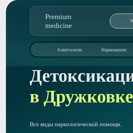
Premium
medicine
89095850344
Алкоголизм
Наркомания
Адрес колл-центра:
ул Машиностроителей 56 С2,
Детоксикаци
Алкоголизм
Наркомания
в Дружковк
Реабилитация
Консультация
О клинике
Контакты
Все виды наркологической помощи.