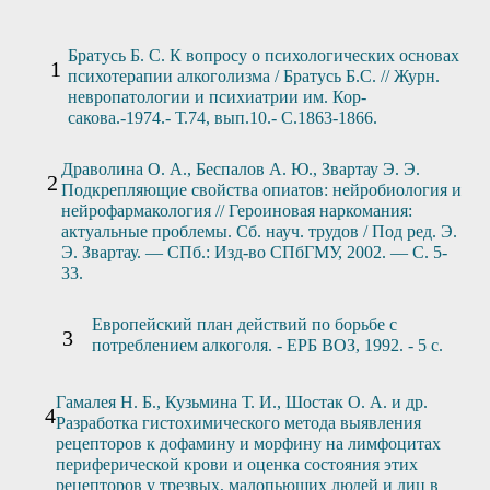
Братусь Б. С. К вопросу о психологических основах
психотерапии алкоголизма / Братусь Б.С. // Журн.
невропатологии и психиатрии им. Кор-
сакова.-1974.- Т.74, вып.10.- С.1863-1866.
Драволина О. А., Беспалов А. Ю., Звартау Э. Э.
Подкрепляющие свойства опиатов: нейробиология и
нейрофармакология // Героиновая наркомания:
актуальные проблемы. Сб. науч. трудов / Под ред. Э.
Э. Звартау. — СПб.: Изд-во СПбГМУ, 2002. — С. 5-
33.
Европейский план действий по борьбе с
потреблением алкоголя. - ЕРБ ВОЗ, 1992. - 5 с.
Гамалея Н. Б., Кузьмина Т. И., Шостак О. А. и др.
Разработка гистохимического метода выявления
рецепторов к дофамину и морфину на лимфоцитах
периферической крови и оценка состояния этих
рецепторов у трезвых, малопьющих людей и лиц в