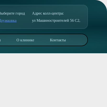
Выберите город
Адрес колл-центра:
Дружковка
ул Машиностроителей 56 С2,
и
О клинике
Контакты
Часы приёма
Пн-Ср:
С 09:00-18:00
Чт-Пт:
Выходные
Сб-Вс:
С 09:00-17:30