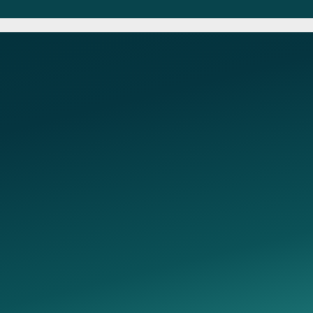
Услуги
Консультации
вывод из запоя
Консультации терапевта
лечение алкоголизма
Консультация токсиколога
ей 56
кодирование от
Консультация
алкоголизма
психотерапевта
лечение наркомании
Консультация сексолога
Консультация аддиктолога
Консультация психиатра
Консультация нарколога