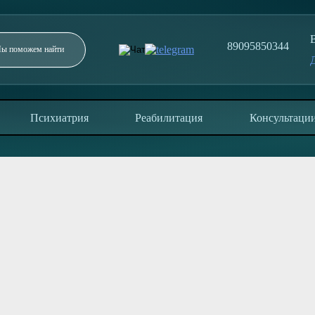
89095850344
Заполните форму и мы перезвоним в течение 5
минут
Психиатрия
Реабилитация
Консультаци
ОТПРАВИТЬ
Отправляя заявку, вы соглашаетесь с политикой
конфиденциальности