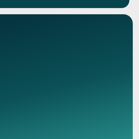
Консультация
Карта сайта
География наркологической помощи
Политика обработки персональных данных
Согласие на обработку персональных данных
Пользовательское соглашение
Политика конфиденциальности
Согласие на обработку ПД с
помощью сервиса Яндекс Метрика
Принимаем к оплате