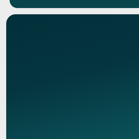
Связь с нами
Контакты
89095850344
89095850344
Адрес колл центра
ул Машиностроител
С2,
premium-
medicine@yandex.ru