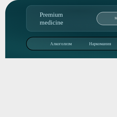
Premium
medicine
89095850344
Алкоголизм
Наркомания
Адрес колл-центра:
ул Машиностроителей 56 С2,
Алкоголизм
Наркомания
Реабилитация
Консультация
О клинике
Контакты